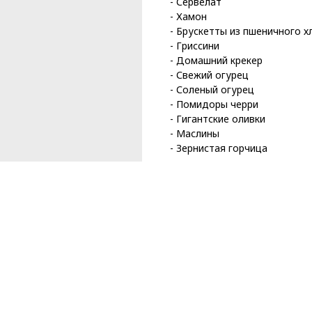
- Сервелат
- Хамон
- Брускетты из пшеничного х
- Гриссини
- Домашний крекер
- Свежий огурец
- Соленый огурец
- Помидоры черри
- Гигантские оливки
- Маслины
- Зернистая горчица