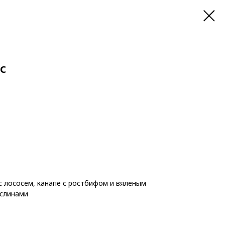
с
 с лососем, канапе с ростбифом и вяленым
аслинами